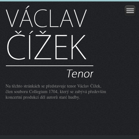
Na těchto stránkách se představuje tenor Václav Čížek,
člen souboru Collegium 1704, který se zabývá především
koncertní produkcí děl autorů staré hudby.