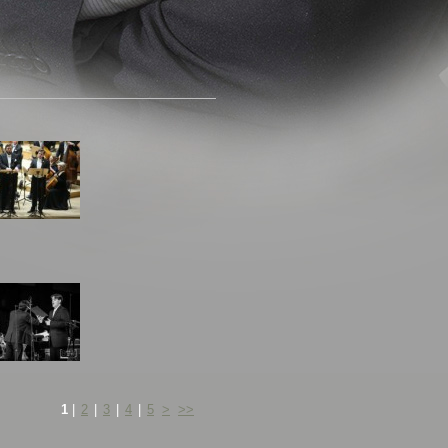
1
|
2
|
3
|
4
|
5
>
>>