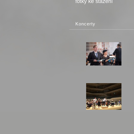
fotky ke stažení
Koncerty