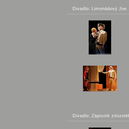
Divadlo: Limonádový Joe
Divadlo: Zápisník zmizelé