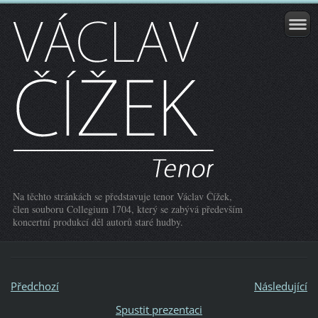
Na těchto stránkách se představuje tenor Václav Čížek,
člen souboru Collegium 1704, který se zabývá především
koncertní produkcí děl autorů staré hudby.
Předchozí
Následující
Spustit prezentaci