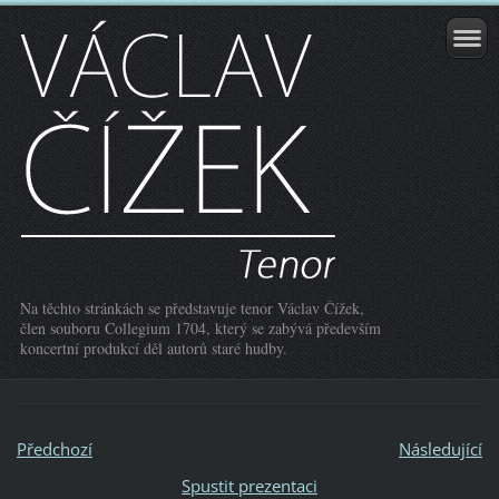
Na těchto stránkách se představuje tenor Václav Čížek,
člen souboru Collegium 1704, který se zabývá především
koncertní produkcí děl autorů staré hudby.
Předchozí
Následující
Spustit prezentaci