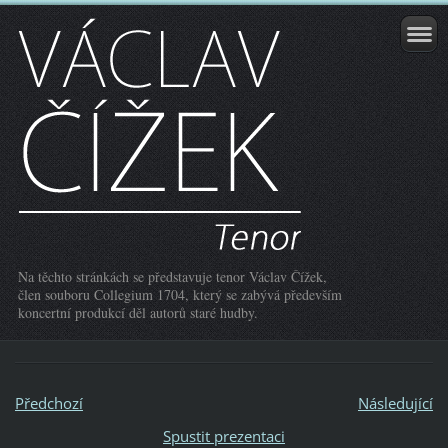
Na těchto stránkách se představuje tenor Václav Čížek,
člen souboru Collegium 1704, který se zabývá především
koncertní produkcí děl autorů staré hudby.
Předchozí
Následující
Spustit prezentaci