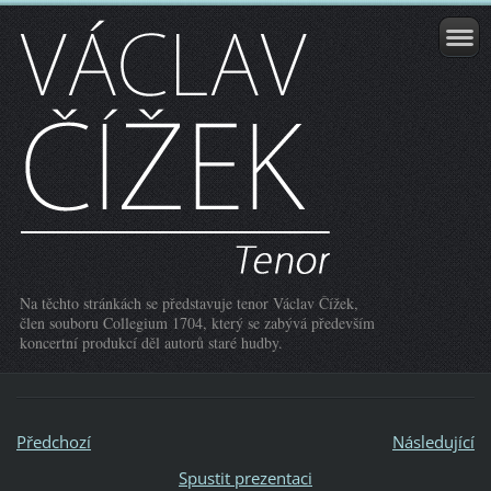
Na těchto stránkách se představuje tenor Václav Čížek,
člen souboru Collegium 1704, který se zabývá především
koncertní produkcí děl autorů staré hudby.
Předchozí
Následující
Spustit prezentaci