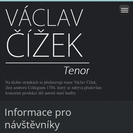
Na těchto stránkách se představuje tenor Václav Čížek,
člen souboru Collegium 1704, který se zabývá především
koncertní produkcí děl autorů staré hudby.
Informace pro
návštěvníky