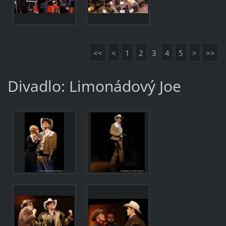
<<
<
1
2
3
4
5
>
>>
Divadlo: Limonádový Joe