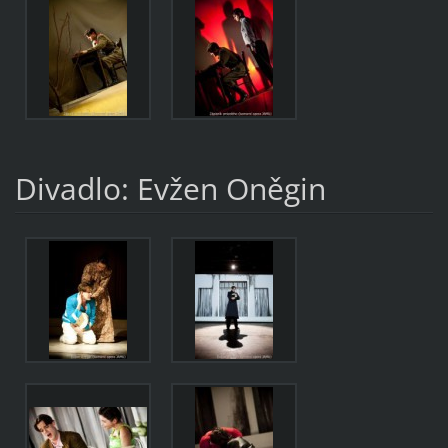
Divadlo: Evžen Oněgin