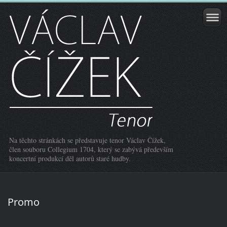
Na těchto stránkách se představuje tenor Václav Čížek,
člen souboru Collegium 1704, který se zabývá především
koncertní produkcí děl autorů staré hudby.
Promo